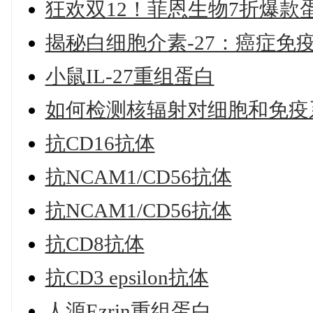
狂欢双12！菲恩生物7折爆款
揭秘白细胞介素-27：癌症免
小鼠IL-27重组蛋白
如何检测核辐射对细胞和免疫
抗CD16抗体
抗NCAM1/CD56抗体
抗NCAM1/CD56抗体
抗CD8抗体
抗CD3 epsilon抗体
人源Ezrin重组蛋白