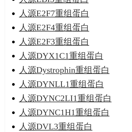
人源E2F7重组蛋白
人源E2F4重组蛋白
人源E2F3重组蛋白
人源DYX1C1重组蛋白
人源Dystrophin重组蛋白
人源DYNLL1重组蛋白
人源DYNC2LI1重组蛋白
人源DYNC1H1重组蛋白
人源DVL3重组蛋白