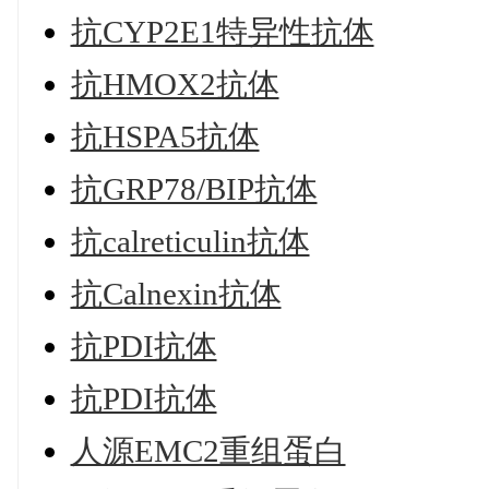
抗CYP2E1特异性抗体
抗HMOX2抗体
抗HSPA5抗体
抗GRP78/BIP抗体
抗calreticulin抗体
抗Calnexin抗体
抗PDI抗体
抗PDI抗体
人源EMC2重组蛋白