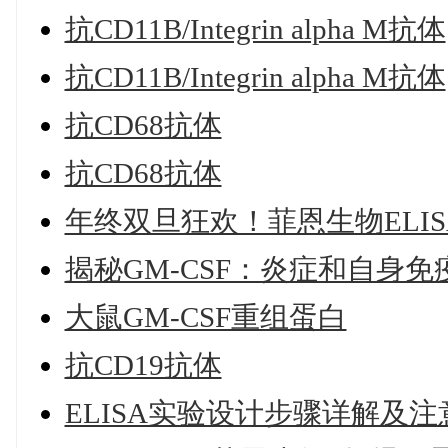
抗CD11B/Integrin alpha M抗体
抗CD11B/Integrin alpha M抗体
抗CD68抗体
抗CD68抗体
年终双旦狂欢！菲恩生物ELIS
揭秘GM-CSF：炎症和自身
大鼠GM-CSF重组蛋白
抗CD19抗体
ELISA实验设计步骤详解及注