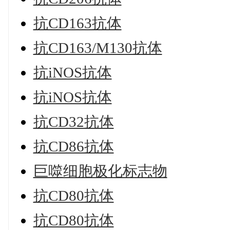
抗CD163抗体
抗CD163/M130抗体
抗iNOS抗体
抗iNOS抗体
抗CD32抗体
抗CD86抗体
巨噬细胞极化标志物
抗CD80抗体
抗CD80抗体