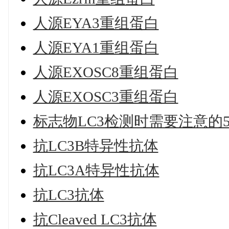
人源EYA3重组蛋白
人源EYA1重组蛋白
人源EXOSC8重组蛋白
人源EXOSC3重组蛋白
标志物LC3检测时需要注意的
抗LC3B特异性抗体
抗LC3A特异性抗体
抗LC3抗体
抗Cleaved LC3抗体