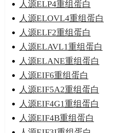
人源ELP4重组蛋白
人源ELOVL4重组蛋白
人源ELF2重组蛋白
人源ELAVL1重组蛋白
人源ELANE重组蛋白
人源EIF6重组蛋白
人源EIF5A2重组蛋白
人源EIF4G1重组蛋白
人源EIF4B重组蛋白
人源EIF3I重组蛋白