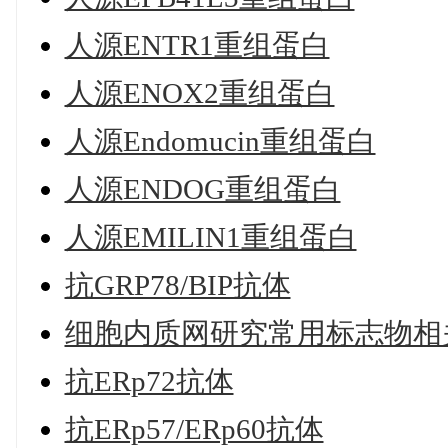
人源ENTR1重组蛋白
人源ENOX2重组蛋白
人源Endomucin重组蛋白
人源ENDOG重组蛋白
人源EMILIN1重组蛋白
抗GRP78/BIP抗体
细胞内质网研究常用标志物相
抗ERp72抗体
抗ERp57/ERp60抗体