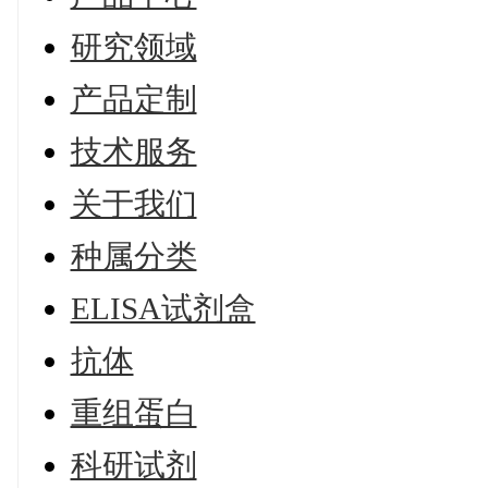
研究领域
产品定制
技术服务
关于我们
种属分类
ELISA试剂盒
抗体
重组蛋白
科研试剂