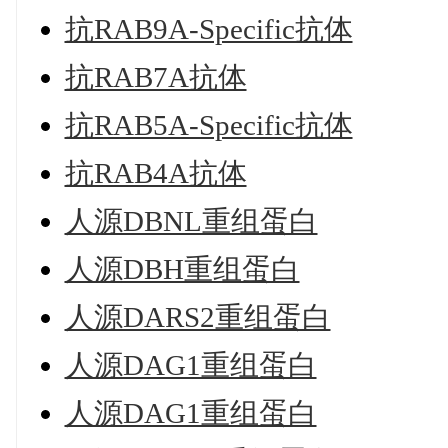
抗RAB9A-Specific抗体
抗RAB7A抗体
抗RAB5A-Specific抗体
抗RAB4A抗体
人源DBNL重组蛋白
人源DBH重组蛋白
人源DARS2重组蛋白
人源DAG1重组蛋白
人源DAG1重组蛋白