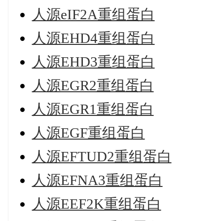
人源eIF2A重组蛋白
人源EHD4重组蛋白
人源EHD3重组蛋白
人源EGR2重组蛋白
人源EGR1重组蛋白
人源EGF重组蛋白
人源EFTUD2重组蛋白
人源EFNA3重组蛋白
人源EEF2K重组蛋白