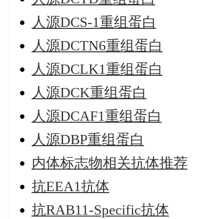
人源DCS-1重组蛋白
人源DCTN6重组蛋白
人源DCLK1重组蛋白
人源DCK重组蛋白
人源DCAF1重组蛋白
人源DBP重组蛋白
内体标志物相关抗体推荐
抗EEA1抗体
抗RAB11-Specific抗体