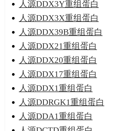
人源DDX3Y重组蛋白
人源DDX3X重组蛋白
人源DDX39B重组蛋白
人源DDX21重组蛋白
人源DDX20重组蛋白
人源DDX17重组蛋白
人源DDX1重组蛋白
人源DDRGK1重组蛋白
人源DDA1重组蛋白
人源DCTD重组蛋白