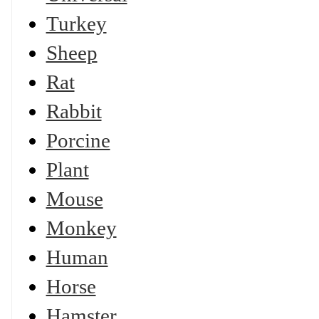
Turkey
Sheep
Rat
Rabbit
Porcine
Plant
Mouse
Monkey
Human
Horse
Hamster