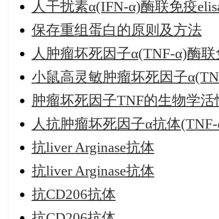
人干扰素α(IFN-α)酶联免疫eli
保存重组蛋白的原则及方法
人肿瘤坏死因子α(TNF-α)酶联免
小鼠高灵敏肿瘤坏死因子α(TNF-
肿瘤坏死因子TNF的生物学
人抗肿瘤坏死因子α抗体(TNF-α
抗liver Arginase抗体
抗liver Arginase抗体
抗CD206抗体
抗CD206抗体