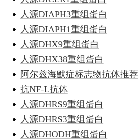
人源DIAPH3重组蛋白
人源DIAPH1重组蛋白
人源DHX9重组蛋白
人源DHX38重组蛋白
阿尔兹海默症标志物抗体推荐
抗NF-L抗体
人源DHRS9重组蛋白
人源DHRS3重组蛋白
人源DHODH重组蛋白