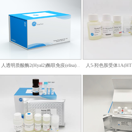
人透明质酸酶2(Hyal2)酶联免疫(elisa)试剂盒