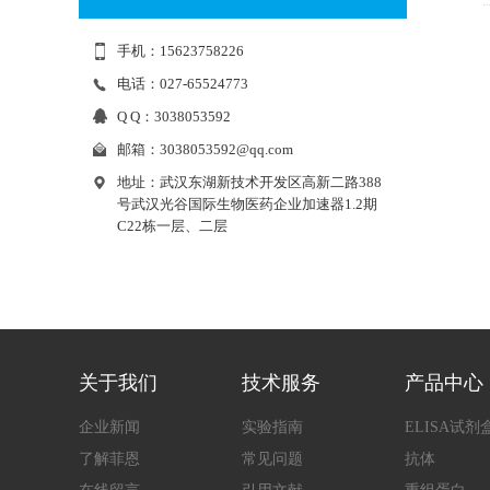
手机：15623758226
电话：027-65524773
Q Q：3038053592
邮箱：
3038053592@qq.com
地址：武汉东湖新技术开发区高新二路388
号武汉光谷国际生物医药企业加速器1.2期
C22栋一层、二层
关于我们
技术服务
产品中心
企业新闻
实验指南
ELISA试剂
了解菲恩
常见问题
抗体