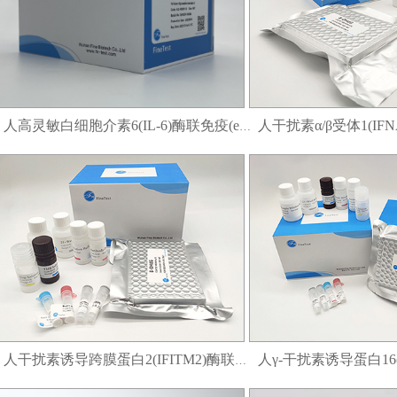
人高灵敏白细胞介素6(IL-6)酶联免疫(elisa)试剂盒
人干扰素诱导跨膜蛋白2(IFITM2)酶联免疫(elisa)试剂盒