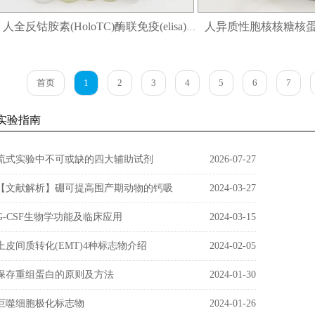
人全反钴胺素(HoloTC)酶联免疫(elisa)试剂盒
首页
1
2
3
4
5
6
7
实验指南
流式实验中不可或缺的四大辅助试剂
2026-07-27
【文献解析】硼可提高围产期动物的钙吸
2024-03-27
G-CSF生物学功能及临床应用
2024-03-15
上皮间质转化(EMT)4种标志物介绍
2024-02-05
保存重组蛋白的原则及方法
2024-01-30
巨噬细胞极化标志物
2024-01-26