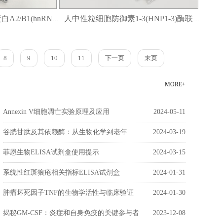
人异质性胞核核糖核蛋白A2/B1(hnRNPA2B1)酶联免疫(elisa)试剂盒
人中性粒细胞防御素1-3(HNP1-3)酶联免疫(elisa)试剂盒
8
9
10
11
下一页
末页
MORE+
Annexin V细胞凋亡实验原理及应用
2024-05-11
谷胱甘肽及其依赖酶：从生物化学到老年
2024-03-19
菲恩生物ELISA试剂盒使用提示
2024-03-15
系统性红斑狼疮相关指标ELISA试剂盒
2024-01-31
肿瘤坏死因子TNF的生物学活性与临床验证
2024-01-30
揭秘GM-CSF：炎症和自身免疫的关键参与者
2023-12-08