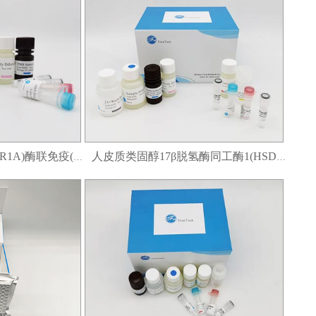
人5-羟色胺受体1A(HTR1A)酶联免疫(elisa)试剂盒
人皮质类固醇17β脱氢酶同工酶1(HSD17B1)酶联免疫(elisa)试剂盒