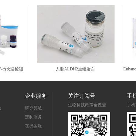
)快速检测
人源ALDH2重组蛋白
Enhanced C
企业服务
关注订阅号
手
生物科技政策全覆盖
手机
盒
研究领域
定制服务
在线客服