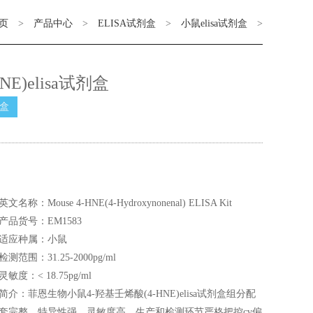
页
>
产品中心
>
ELISA试剂盒
>
小鼠elisa试剂盒
>
E)elisa试剂盒
剂盒
英文名称：Mouse 4-HNE(4-Hydroxynonenal) ELISA Kit
产品货号：EM1583
适应种属：小鼠
检测范围：31.25-2000pg/ml
灵敏度：< 18.75pg/ml
简介：菲恩生物小鼠4-羟基壬烯酸(4-HNE)elisa试剂盒组分配
套完整，特异性强，灵敏度高，生产和检测环节严格把控cv偏