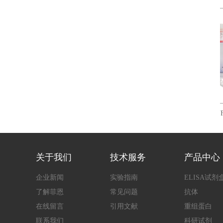
鼠白细胞介素6(IL-6)ELISA试剂盒
大鼠肿瘤坏死因子α(TNF-α
ELIS
关于我们
技术服务
产品中心
企业新闻
实验指南
ELISA试剂
了解菲恩
常见问题
抗体
在线留言
引用文献
重组蛋白
联系我们
科研试剂