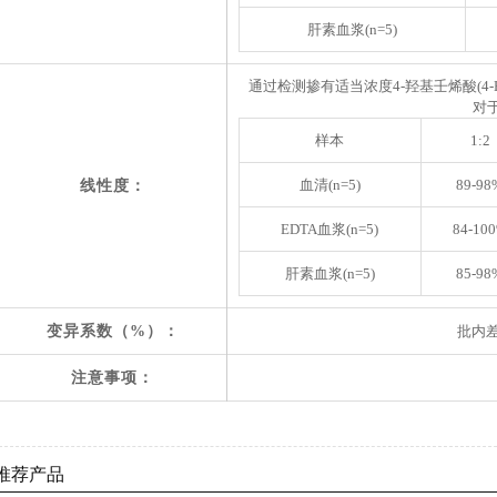
肝素血
浆(n=5
)
通过检测掺有适当浓度
4-羟基壬烯酸(4-
对
样本
1:2
血清(n=5)
89-98
线性度：
EDTA血浆(n=5)
84-10
肝素血浆(n=5)
85-98
变异系数（%）：
批内差
注意事项：
推荐产品