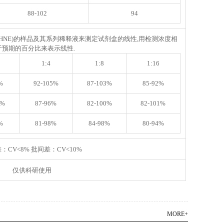
88-102
94
HNE)
的样品及其系列稀释液来测定试剂盒的线性,用检测浓度相
于预期的百分比来表示线性.
1:4
1:8
1:16
%
92-105%
87-103%
85-92%
0%
87-96%
82-100%
82-101%
%
81-98%
84-98%
80-94%
：CV<8% 批间差：CV<10%
仅供科研使用
MORE+