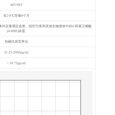
48T/96T
在2-8℃存储6个月
盒可以在体外定量测定血浆、组织匀浆和其他生物液体中的4-羟基壬烯酸
(4-HNE)浓度.
包被抗原竞争法
31.25-2000pg/ml
< 18.75pg/ml