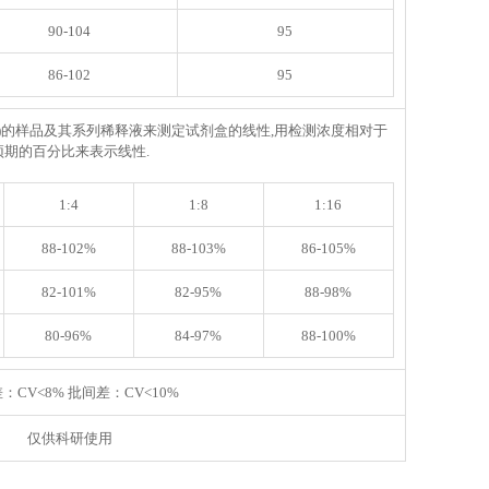
90-104
95
86-102
95
)
的样品及其系列稀释液来测定试剂盒的线性,用检测浓度相对于
预期的百分比来表示线性.
1:4
1:8
1:16
88-102%
88-103%
86-105%
82-101%
82-95%
88-98%
80-96%
84-97%
88-100%
：CV<8% 批间差：CV<10%
仅供科研使用