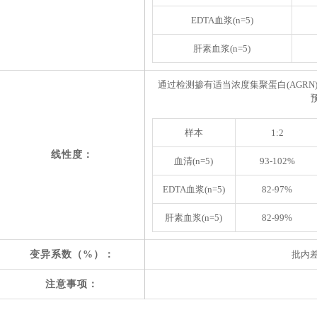
EDTA血浆(n=5)
肝素血浆(n=5)
通过检测掺有适当浓度
集聚蛋白(AGRN
样本
1:2
线性度：
血清(n=5)
93-102%
EDTA血浆(n=5)
82-97%
肝素血浆(n=5)
82-99%
变异系数（%）：
批内差
注意事项：