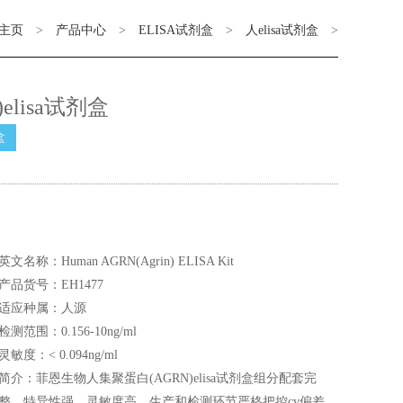
主页
>
产品中心
>
ELISA试剂盒
>
人elisa试剂盒
>
elisa试剂盒
盒
英文名称：Human AGRN(Agrin) ELISA Kit
产品货号：EH1477
适应种属：人源
检测范围：0.156-10ng/ml
灵敏度：< 0.094ng/ml
简介：菲恩生物人集聚蛋白(AGRN)elisa试剂盒组分配套完
整，特异性强，灵敏度高，生产和检测环节严格把控cv偏差，