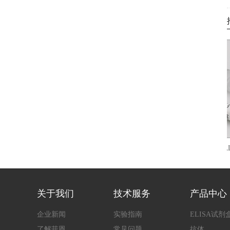
大鼠肿瘤坏死因子α(TNF-α)快速检测
人源ALDH
ELIS
关于我们
技术服务
产品中心
企业新闻
实验指南
ELISA试剂
了解菲恩
常见问题
抗体