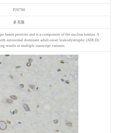
P20700
多克隆
pe lamin proteins and is a component of the nuclear lamina. A
d with autosomal dominant adult-onset leukodystrophy (ADLD).
ng results in multiple transcript variants.