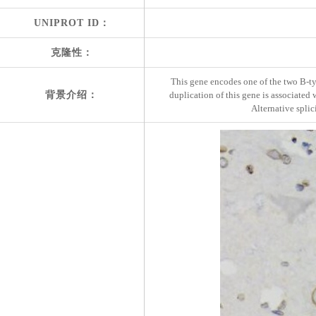
UNIPROT ID：
克隆性：
This gene encodes one of the two B-ty
背景介绍：
duplication of this gene is associate
Alternative splici