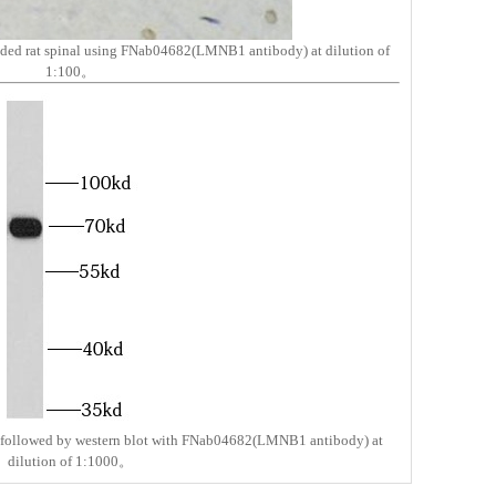
ded rat spinal using FNab04682(LMNB1 antibody) at dilution of
1:100。
 followed by western blot with FNab04682(LMNB1 antibody) at
dilution of 1:1000。