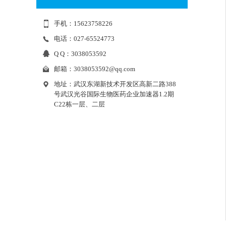
手机：15623758226
电话：027-65524773
Q Q：3038053592
邮箱：
3038053592@qq.com
地址：武汉东湖新技术开发区高新二路388
号武汉光谷国际生物医药企业加速器1.2期
C22栋一层、二层