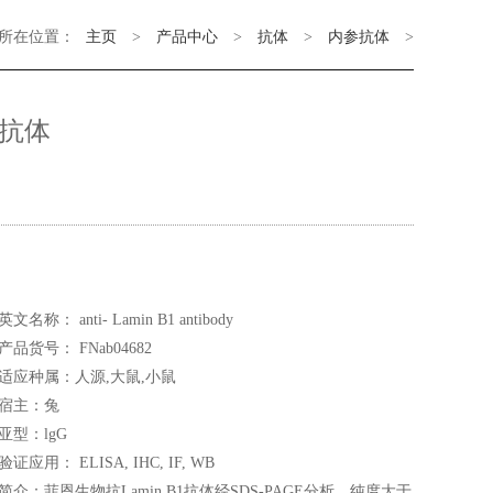
所在位置：
主页
>
产品中心
>
抗体
>
内参抗体
>
1抗体
英文名称： anti- Lamin B1 antibody
产品货号： FNab04682
适应种属：人源,大鼠,小鼠
宿主：兔
亚型：lgG
验证应用： ELISA, IHC, IF, WB
简介：菲恩生物抗Lamin B1抗体经SDS-PAGE分析，纯度大于