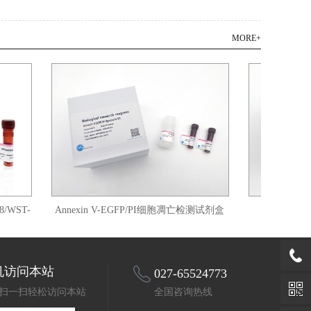
MORE+
T-
Annexin V-EGFP/PI细胞凋亡检测试剂盒
Annexin V
机访问本站
027-65524773
扫一扫轻松访问本站
全国咨询热线