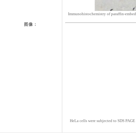
Immunohistochemistry of paraffin-embed
图像：
HeLa cells were subjected to SDS PAGE