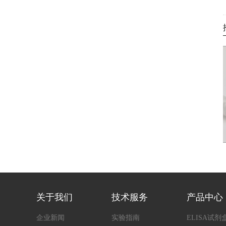
SA试剂盒
大鼠肿瘤坏死因子α(TNF-α)快速检测
人
ELIS
关于我们
技术服务
产品中心
企业新闻
实验指南
ELISA试剂