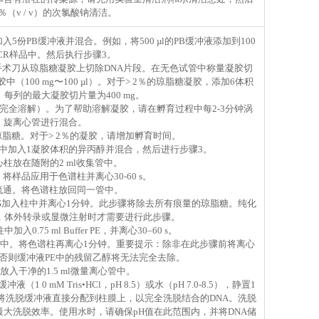
％（v / v）的次氯酸钠清洁。
加入5份PB缓冲液并混合。例如，将500 µl的PB缓冲液添加到100
PCR样品中。然后执行步骤3。
手术刀从琼脂糖凝胶上切除DNA片段。在无色试管中称量凝胶切
胶中（100 mg〜100 µl）。对于> 2％的琼脂糖凝胶，添加6体积
 QG。每列的最大凝胶切片量为400 mg。
切片完全溶解）。为了帮助溶解凝胶，请在孵育过程中每2-3分钟涡
旋离心管进行混合。
脂糖。对于> 2％的凝胶，请增加孵育时间。
中加入1凝胶体积的异丙醇并混合，然后进行步骤3。
心柱放在随附的2 ml收集管中。
，将样品应用于色谱柱并离心30-60 s。
弃流通。将色谱柱放回同一管中。
fer QG加入柱中并离心1分钟。此步骤将除去所有痕量的琼脂糖。纯化
序，体外转录或显微注射时才需要进行此步骤。
0.75 ml Buffer PE，并离心30–60 s。
管中。将色谱柱再离心1分钟。重要提示：除非在此步骤前将离心
否则缓冲液PE中的残留乙醇将无法完全去除。
柱放入干净的1.5 ml微量离心管中。
（1 0 mM Tris•HCl，pH 8.5）或水（pH 7.0-8.5），静置1
将洗脱缓冲液直接分配到柱膜上，以完全洗脱结合的DNA。洗脱
间达到最大洗脱效率。使用水时，请确保pH值在此范围内，并将DNA储