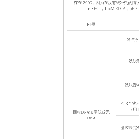
存在-20°C，因为在没有缓冲剂的情况
Tris•HCl，1 mM EDT
问题
缓冲液
洗脱
洗脱缓
PCR产物
（用
回收DNA浓度低或无
DNA
凝胶未完