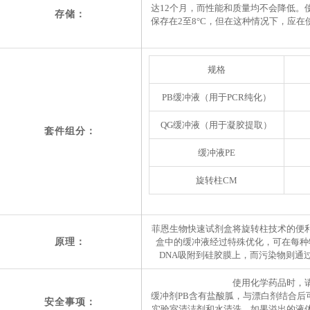
达12个月，而性能和质量均不会降低。
存储：
保存在2至8°C，但在这种情况下，应
规格
PB缓冲液（用于PCR纯化）
QG缓冲液（用于凝胶提取）
套件组分：
缓冲液PE
旋转柱CM
菲恩生物快速试剂盒将旋转柱技术的便
原理：
盒中的缓冲液经过特殊优化，可在每种
DNA吸附到硅胶膜上，而污染物则通
使用化学药品时，
缓冲剂PB含有盐酸胍，与漂白剂结合后
安全事项：
实验室清洁剂和水清洗。如果溢出的液