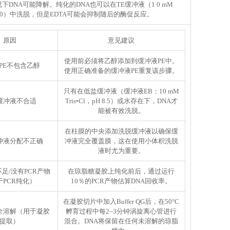
下DNA可能降解。纯化的DNA也可以在TE缓冲液（1 0 mM
A，pH 8.0）中洗脱，但是EDTA可能会抑制随后的酶促反应。
原因
意见建议
使用前必须将乙醇添加到缓冲液PE中。
PE不包含乙醇
使用正确准备的缓冲液PE重复该步骤。
只有在低盐缓冲液（缓冲液EB：10 mM
缓冲液不合适
Tris•Cl，pH 8.5）或水存在下，DNA才
能被有效洗脱。
在柱膜的中央添加洗脱缓冲液以确保缓
冲液分配不正确
冲液完全覆盖膜，这在使用小体积洗脱
液时尤为重要。
不足/没有PCR产物
在琼脂糖凝胶上纯化前后，通过运行
于PCR纯化）
10％的PCR产物估算DNA回收率。
在凝胶切片中加入Buffer QG后，在50°C
全溶解（用于凝胶
孵育过程中每2–3分钟涡旋离心管进行
提取）
混合。DNA将保留在任何未溶解的琼脂