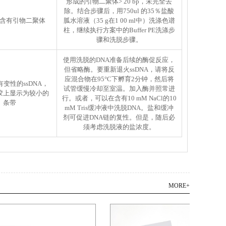
形成的引物二聚体> 20 bp，未完全去
除。结合步骤后，用750ul 的35％盐酸
含有引物二聚体
胍水溶液（35 g在1 00 ml中）洗涤色谱
柱，继续执行方案中的Buffer PE洗涤步
骤和洗脱步骤。
使用洗脱的DNA准备后续的酶促反应，
但省略酶。要重新退火ssDNA，请将反
应混合物在95°C下孵育2分钟，然后将
变性的ssDNA，
试管缓慢冷却至室温。加入酶并照常进
胶上显示为较小的
行。或者，可以在含有10 mM NaCl的10
条带
mM Tris缓冲液中洗脱DNA。盐和缓冲
剂可促进DNA链的复性。但是，随后必
须考虑洗脱液的盐浓度。
MORE+