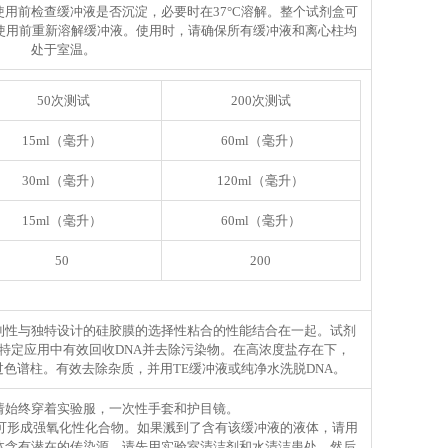
使用前检查缓冲液是否沉淀，必要时在37°C溶解。整个试剂盒可
在使用前重新溶解缓冲液。使用时，请确保所有缓冲液和离心柱均
处于室温。
50次测试
200次测试
15ml（毫升）
60ml（毫升）
30ml（毫升）
120ml（毫升）
15ml（毫升）
60ml（毫升）
50
200
利性与独特设计的硅胶膜的选择性粘合的性能结合在一起。试剂
特定应用中有效回收DNA并去除污染物。在高浓度盐存在下，
过色谱柱。有效去除杂质，并用TE缓冲液或纯净水洗脱DNA。
请始终穿着实验服，一次性手套和护目镜。
可形成强氧化性化合物。如果溅到了含有该缓冲液的液体，请用
体含有潜在的传染源，请先用实验室清洁剂和水清洁患处，然后