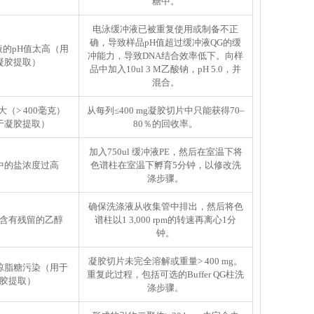
糖中。
电泳缓冲液已被重复使用或制备不正
确，导致样品pH值超过缓冲液QG的缓
液的pH值太高（用
冲能力，导致DNA结合效率低下。向样
凝胶提取）
品中加入10ul 3 M乙酸钠，pH 5.0，并
混合。
（> 400毫克）
从每列≤400 mg凝胶切片中只能获得70–
于凝胶提取）
80％的回收率。
加入750ul 缓冲液PE，然后在室温下将
中的盐浓度过高
色谱柱在室温下孵育5分钟，以修改洗
涤步骤。
确保洗涤液从收集管中排出，然后将色
含有残留的乙醇
谱柱以1 3,000 rpm的转速再离心1分
钟。
凝胶切片未完全溶解或重量> 400 mg。
琼脂糖污染（用于
重复此过程，包括可选的Buffer QG柱洗
胶提取）
涤步骤。