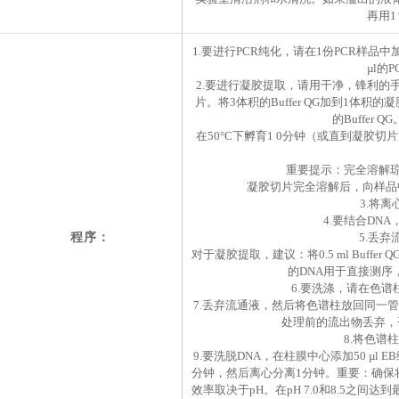
再用1
1.要进行PCR纯化，请在1份PCR样品中
µl的
2.要进行凝胶提取，请用干净，锋利的
片。将3体积的Buffer QG加到1体积的凝
的Buffer
在50°C下孵育1 0分钟（或直到凝胶
重要提示：完全溶解琼
凝胶切片完全溶解后，向样品
3.将离
4.要结合DNA
程序：
5.丢
对于凝胶提取，建议：将0.5 ml Buf
的DNA用于直接测
6.要洗涤，请在色谱柱中加入
7.丢弃流通液，然后将色谱柱放回同一
处理前的流出物丢弃，
8.将色谱
9.要洗脱DNA，在柱膜中心添加50 µl EB缓冲液
分钟，然后离心分离1分钟。重要：确保
效率取决于pH。在pH 7.0和8.5之