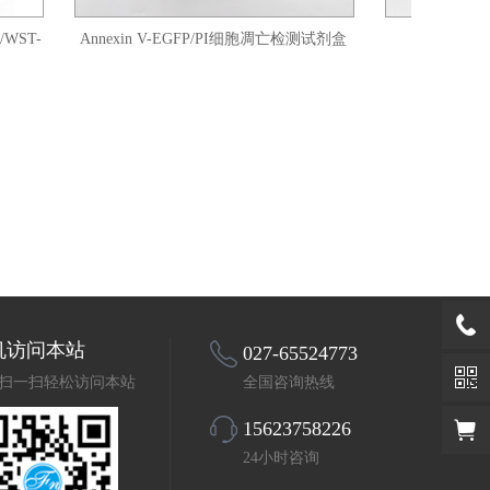
T-
Annexin V-EGFP/PI细胞凋亡检测试剂盒
Annexin V
机访问本站
027-65524773
扫一扫轻松访问本站
全国咨询热线
15623758226
24小时咨询