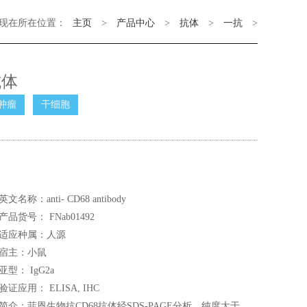
现在所在位置：
主页
>
产品中心
>
抗体
>
一抗
>
抗体
肿瘤
干细胞
英文名称：anti- CD68 antibody
产品货号： FNab01492
适应种属：人源
宿主：小鼠
亚型： IgG2a
验证应用： ELISA, IHC
简介：菲恩生物抗CD68抗体经SDS-PAGE分析，纯度大于