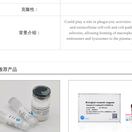
克隆性：
Could play a role in phagocytic activities
and extracellular cell-cell and cell-pat
背景介绍：
selectins, allowing homing of macrophag
endosomes and lysosomes to the plasma 
推荐产品