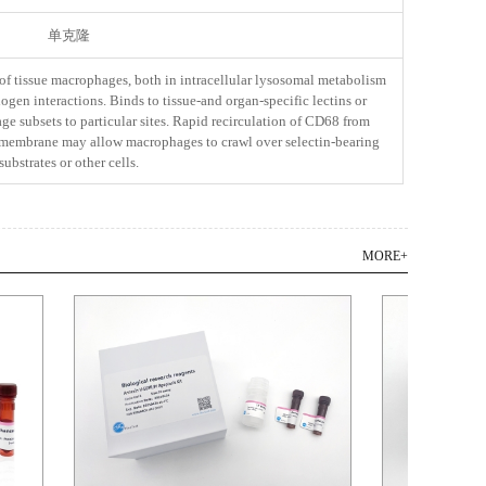
单克隆
 of tissue macrophages, both in intracellular lysosomal metabolism
hogen interactions. Binds to tissue-and organ-specific lectins or
e subsets to particular sites. Rapid recirculation of CD68 from
membrane may allow macrophages to crawl over selectin-bearing
substrates or other cells.
MORE+