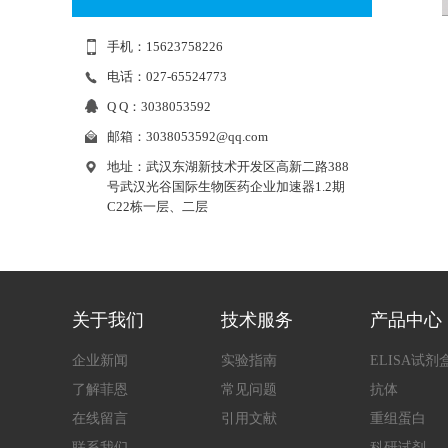
SA试剂盒
大鼠肿瘤坏死因子α(TNF-α)快速检测
人
手机：15623758226
ELIS
电话：027-65524773
Q Q：3038053592
邮箱：
3038053592@qq.com
地址：武汉东湖新技术开发区高新二路388
号武汉光谷国际生物医药企业加速器1.2期
C22栋一层、二层
关于我们
技术服务
产品中心
企业新闻
实验指南
ELISA试剂
了解菲恩
常见问题
抗体
在线留言
引用文献
重组蛋白
联系我们
科研试剂